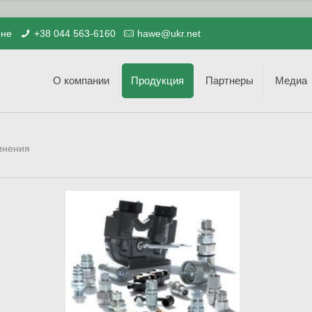
ине
+38 044 563-6160
hawe@ukr.net
О компании
Продукция
Партнеры
Медиа
инения