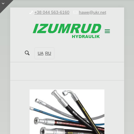
+38 044 563-6160
hawe@ukr.net
UA
RU