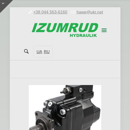
+38 044 563-6160
hawe@ukr.net
UA
RU